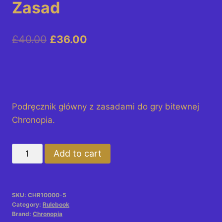
Zasad
Original
Current
£
40.00
£
36.00
price
price
was:
is:
£40.00.
£36.00.
Podręcznik główny z zasadami do gry bitewnej
Chronopia.
Chronopia
Add to cart
-
Księga
Zasad
SKU:
CHR10000-5
quantity
Category:
Rulebook
Brand:
Chronopia