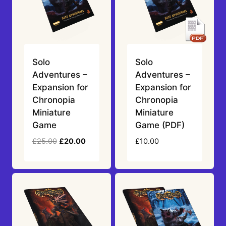
Solo
Solo
Adventures –
Adventures –
Expansion for
Expansion for
Chronopia
Chronopia
Miniature
Miniature
Game
Game (PDF)
Original
Current
£
25.00
£
20.00
£
10.00
price
price
was:
is:
£25.00.
£20.00.