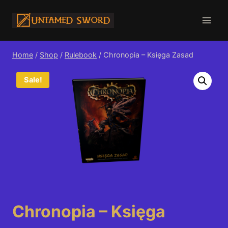
Skip
to
content
Home
/
Shop
/
Rulebook
/
Chronopia – Księga Zasad
Sale!
Chronopia – Księga